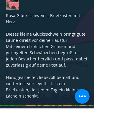
Rosa Glücksschwein – Briefkasten mit 
Herz
Dieses kleine Glücksschwein bringt gute 
Laune direkt vor deine Haustür.
Mit
 seinem fröhlichen Grinsen und 
geringelten Schwänzchen begrüßt es 
jeden Besucher herzlich und passt dabei 
zuverlässig auf deine Post auf.
Handgearbeitet, liebevoll bemalt und 
wetterfest versiegelt ist es ein 
Briefkasten, der jeden Tag ein kleines 
Lächeln schenkt.
Gewicht in kg:
10
Höhe in cm:
65
Länge in cm:
87