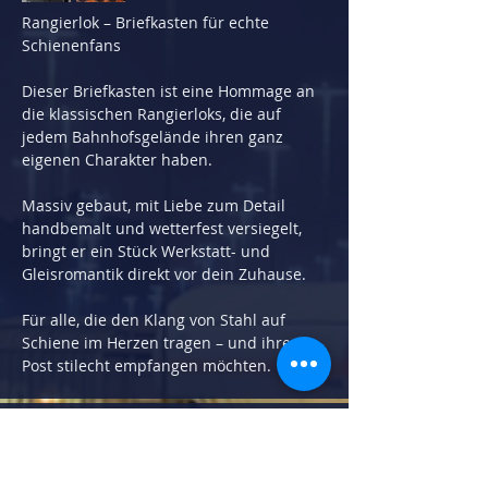
Rangierlok – Briefkasten für echte 
Schienenfans
Dieser Briefkasten ist eine Hommage an 
die klassischen Rangierloks, die auf 
jedem Bahnhofsgelände ihren ganz 
eigenen Charakter haben.
Massiv gebaut, mit Liebe zum Detail 
handbemalt und wetterfest versiegelt, 
bringt er ein Stück Werkstatt- und 
Gleisromantik direkt vor dein Zuhause.
Für alle, die den Klang von Stahl auf 
Schiene im Herzen tragen – und ihre 
Post stilecht empfangen möchten.
Gewicht in kg:
12
Höhe in cm:
45
Länge in cm:
62