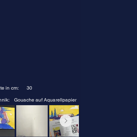
te in cm:
30
hnik:
Gouache auf Aquarellpapier