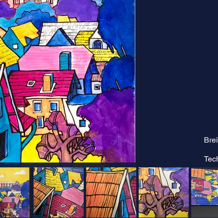
Brei
Tec