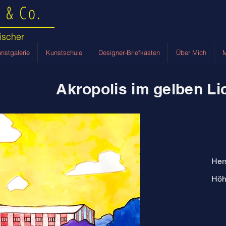
 & Co.
ischer
nstgalerie
Kunstschule
Designer-Briefkästen
Über Mich
M
Akropolis im gelben Li
Her
Höh