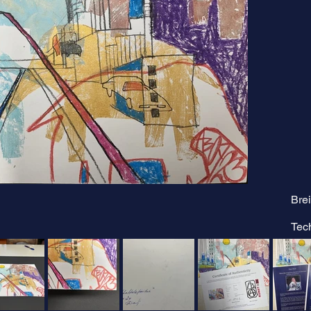
Brei
Tec