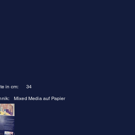
te in cm:
34
hnik:
Mixed Media auf Papier