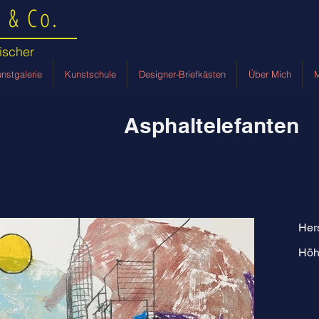
 & Co.
ischer
nstgalerie
Kunstschule
Designer-Briefkästen
Über Mich
M
Asphaltelefanten
Her
Höh