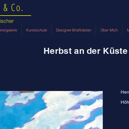
 & Co.
ischer
nstgalerie
Kunstschule
Designer-Briefkästen
Über Mich
M
Herbst an der Küste
Her
Höh