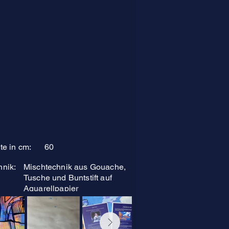
te in cm:
60
hnik:
Mischtechnik aus Gouache,
Tusche und Buntstift auf
Aquarellpapier