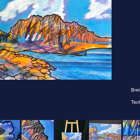
Brei
Tec