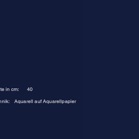
te in cm:
40
hnik:
Aquarell auf Aquarellpapier