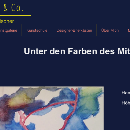
 & Co.
ischer
nstgalerie
Kunstschule
Designer-Briefkästen
Über Mich
M
Unter den Farben des Mi
Her
Höh