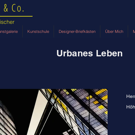
 & Co.
ischer
nstgalerie
Kunstschule
Designer-Briefkästen
Über Mich
M
Urbanes Leben
Her
Höh