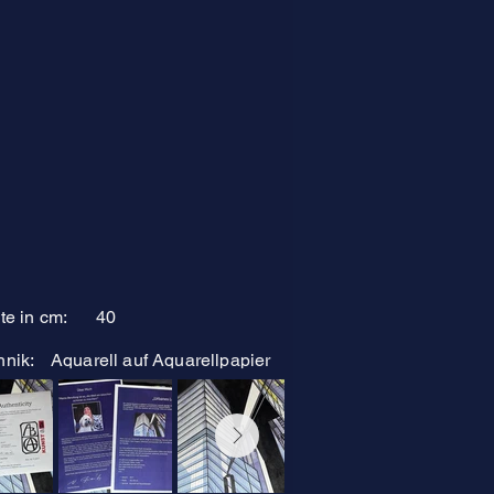
te in cm:
40
hnik:
Aquarell auf Aquarellpapier