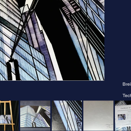
Brei
Tec