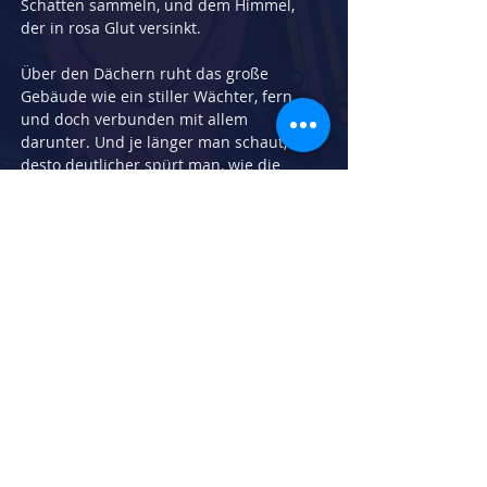
Schatten sammeln, und dem Himmel, 
der in rosa Glut versinkt.
Über den Dächern ruht das große 
Gebäude wie ein stiller Wächter, fern 
und doch verbunden mit allem 
darunter. Und je länger man schaut, 
desto deutlicher spürt man, wie die 
Unruhe des Tages nachlässt.
Ein Moment der Einkehr. Der Atem wird 
ruhiger, die Gedanken klarer.Nichts 
drängt, nichts fordert.
Nur Abendstille –ein leises Versprechen, 
dass Frieden manchmal ganz nah ist.
Herstellungsdatum:
2022
Breite in cm:
30
Höhe in cm:
40
Technik: