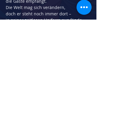
die Gäste empfängt.
Die Welt mag sich verändern,
doch er steht noch immer dort –
in seiner zeitlosen Uniform aus Rinde 
und Blatt,
alt, würdevoll und weise.
Was hat er schon alles gesehen?
Und was wird er noch sehen…
Herstellungsdatum:
2012
Breite in cm:
30
Höhe in cm:
40
Technik:
Aquarell auf Aquarellpapier
zurück zur Galerie