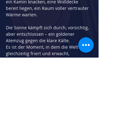
ein Kamin knacken, eine Wolldecke 
bereit liegen, ein Raum voller vertrauter 
Wärme warten.
Die Sonne kämpft sich durch, vorsichtig, 
aber entschlossen – ein goldener 
Atemzug gegen die klare Kälte.
Es ist der Moment, in dem die Welt 
gleichzeitig friert und erwacht,
in dem die Stille fast kostbar wirkt,
und ein einzelner Sonnenstrahl genügt, 
um die harte Frostkante weich zu 
zeichnen.
Ein Bild wie ein heimlicher Heimweg:
Draußen knirscht der Winter, drinnen 
glüht ein Herz aus Wärme.
Herstellungsdatum:
2023
Breite in cm:
42
Höhe in cm:
60