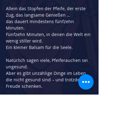
Allein das Stopfen der Pfeife, der erste 
Zug, das langsame Genießen …
das dauert mindestens fünfzehn 
Minuten.
Fünfzehn Minuten, in denen die Welt ein 
wenig stiller wird.
Ein kleiner Balsam für die Seele.
Natürlich sagen viele, Pfeiferauchen sei 
ungesund.
Aber es gibt unzählige Dinge im Leben, 
die nicht gesund sind – und trotzdem 
Freude schenken.
Pfeiferauchen ist vor allem eines: 
Genuss.
Und manchmal braucht ein Mensch 
genau das.
Einen Moment des Innehaltens.
Eine Pause, die ihm niemand nimmt.
Denn ohne Genuss, ohne kleine Rituale 