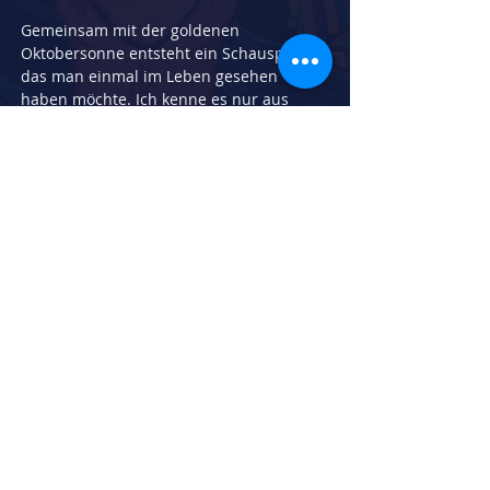
Gemeinsam mit der goldenen 
Oktobersonne entsteht ein Schauspiel, 
das man einmal im Leben gesehen 
haben möchte. Ich kenne es nur aus 
Filmen und Fotos – und doch reicht mir 
oft schon der goldene Oktober in 
unseren eigenen Wäldern, um dieses 
Leuchten zu spüren.
Ein Farbtraum für die Künstlerseele.
Herstellungsdatum:
2021
Breite in cm:
70
Höhe in cm:
50
Technik:
Aquarell auf Aquarellpapier
zurück zur Galerie