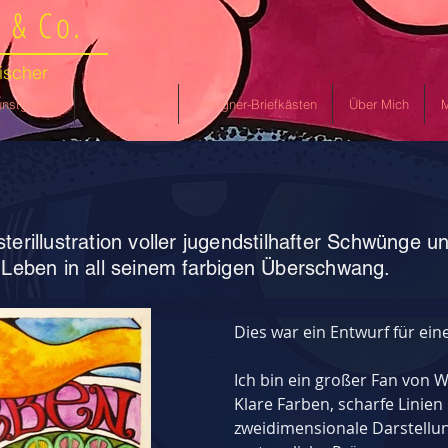
 & Co.
ischer
nstgalerie
Kunstschule
Designer-Briefkästen
Über Mich
M
terillustration voller jugendstilhafter Schwünge un
s Leben in all seinem farbigen Überschwang.
Dies war ein Entwurf für ein
Ich bin ein großer Fan von W
Klare Farben, scharfe Linien
zweidimensionale Darstellun