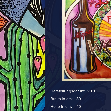
Herstellungsdatum:
2010
Breite in cm:
30
Höhe in cm:
40