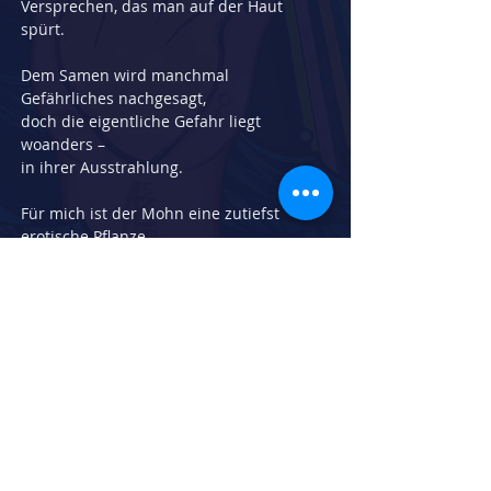
Versprechen, das man auf der Haut 
spürt.
Dem Samen wird manchmal 
Gefährliches nachgesagt,
doch die eigentliche Gefahr liegt 
woanders –
in ihrer Ausstrahlung.
Für mich ist der Mohn eine zutiefst 
erotische Pflanze.
Zerbrechlich, ja – aber voller innerer 
Glut.
Eine Blüte, die sich mutig öffnet,
und doch im nächsten Moment wieder 
vergeht.
Sie erinnert mich an eine Liebe,
die verletzlich ist
und dennoch brennt.
Herstellungsdatum:
2022