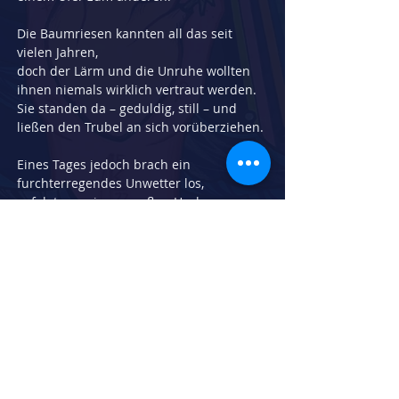
Die Baumriesen kannten all das seit 
vielen Jahren,
doch der Lärm und die Unruhe wollten 
ihnen niemals wirklich vertraut werden.
Sie standen da – geduldig, still – und 
ließen den Trubel an sich vorüberziehen.
Eines Tages jedoch brach ein 
furchterregendes Unwetter los,
gefolgt von einem großen Hochwasser.
Alles kam zum Erliegen,
und eine ungewohnte, beinahe 
feierliche Ruhe legte sich über den See.
„Hmmm“, murmelten die alten 
Baumriesen,
„nun ist endlich die Zeit der Stille.
Die Zeit der Gelassenheit.“