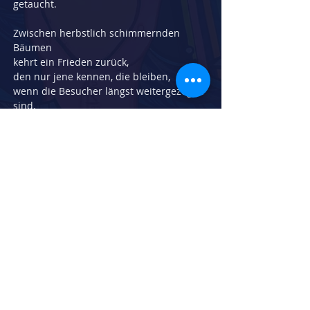
getaucht.
Zwischen herbstlich schimmernden 
Bäumen
kehrt ein Frieden zurück,
den nur jene kennen, die bleiben,
wenn die Besucher längst weitergezogen 
sind.
Die Ruhe ist kurz –
aber sie ist kostbar.
Ein leiser, goldener Zauber,
der jedes Jahr wiederkehrt
und den Ort für einen Moment
in weichere Farben hüllt.
Herstellungsdatum:
2021
Breite in cm:
35
Höhe in cm:
50
Technik: