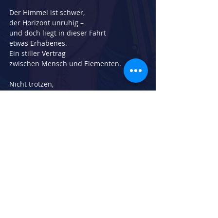
Der Himmel ist schwer,
der Horizont unruhig –
und doch liegt in dieser Fahrt
etwas Erhabenes.
Ein stiller Vertrag
zwischen Mensch und Elementen.
Nicht trotzen,
nicht kämpfen,
sondern der eigenen Richtung vertrauen.
Denn der Wind spricht,
die Wellen sprechen,
und jedes Boot, das sich ihnen stellt,
lernt früher oder später
etwas über sich selbst.
Herstellungsdatum:
2025
Breite in cm:
70
Höhe in cm:
100