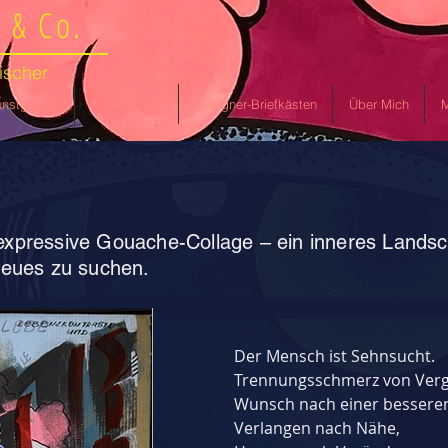
 & Co.
ischer
nstgalerie
Kunstschule
Designer-Briefkästen
Über Mich
M
-expressive Gouache-Collage – ein inneres Landsc
eues zu suchen.
Der Mensch ist Sehnsucht.
Trennungsschmerz von Ver
Wunsch nach einer besseren
Verlangen nach Nähe,