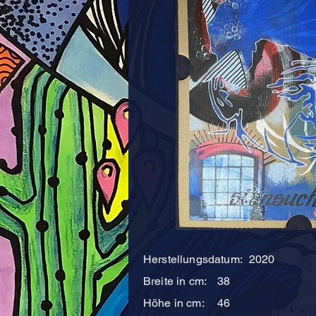
Herstellungsdatum:
2020
Breite in cm:
38
Höhe in cm:
46