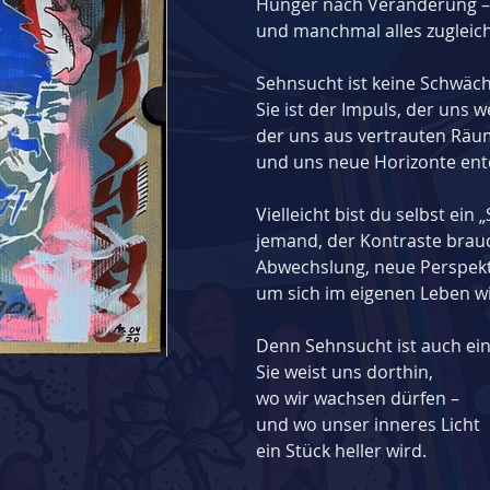
Hunger nach Veränderung –
und manchmal alles zugleich
Sehnsucht ist keine Schwäch
Sie ist der Impuls, der uns w
der uns aus vertrauten Räu
und uns neue Horizonte entd
Vielleicht bist du selbst ein
jemand, der Kontraste brau
Abwechslung, neue Perspekti
um sich im eigenen Leben w
Denn Sehnsucht ist auch ei
Sie weist uns dorthin,
wo wir wachsen dürfen –
und wo unser inneres Licht
ein Stück heller wird.