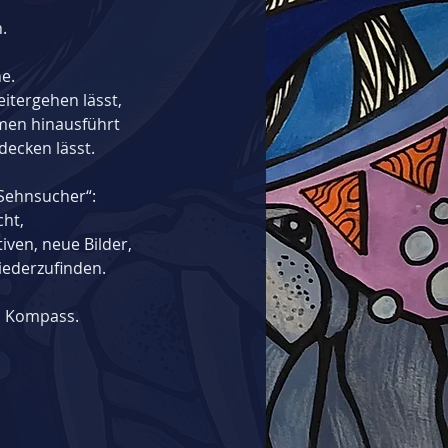
.
e.
eitergehen lässt,
men hinausführt
ecken lässt.
 „Sehnsucher“:
cht,
ven, neue Bilder,
iederzufinden.
n Kompass.