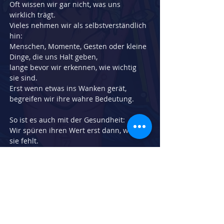
Oft wissen wir gar nicht, was uns 
wirklich trägt.
Vieles nehmen wir als selbstverständlich 
hin:
Menschen, Momente, Gesten oder kleine 
Dinge, die uns Halt geben,
lange bevor wir erkennen, wie wichtig 
sie sind.
Erst wenn etwas ins Wanken gerät, 
begreifen wir ihre wahre Bedeutung.
So ist es auch mit der Gesundheit:
Wir spüren ihren Wert erst dann, wenn 
sie fehlt.
In Krisenzeiten lernen wir uns selbst –
und unsere echten Stützsäulen –
wirklich kennen.
Dieses Bild erzählt davon:
vom Blick nach innen,
von der Hand, die hält,