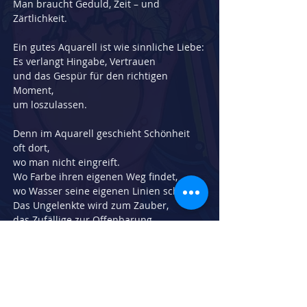
Man braucht Geduld, Zeit – und 
Zärtlichkeit.
Ein gutes Aquarell ist wie sinnliche Liebe:
Es verlangt Hingabe, Vertrauen
und das Gespür für den richtigen 
Moment,
um loszulassen.
Denn im Aquarell geschieht Schönheit 
oft dort,
wo man nicht eingreift.
Wo Farbe ihren eigenen Weg findet,
wo Wasser seine eigenen Linien schreibt.
Das Ungelenkte wird zum Zauber,
das Zufällige zur Offenbarung.
So entsteht ein Bild, das nicht erkämpft,
sondern empfangen wird –
ein leiser Dialog zwischen Kontrolle und 
Freiheit,
zwischen Intuition und Atem.