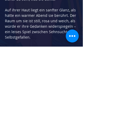
Auf ihrer Haut liegt ein sanfter Glanz, als 
hätte ein warmer Abend sie berührt. Der 
Raum um sie ist still, rosa und weich, als 
würde er ihre Gedanken widerspiegeln – 
ein leises Spiel zwischen Sehnsucht und 
Selbstgefallen.
Vielleicht wartet sie.
Vielleicht genießt sie nur das Wissen, 
begehrt zu werden.
Ihre Augen sind halb geschlossen, aber 
ihr Lächeln ist wach – ein Lächeln, das 
sagt:
„Ich wähle. Nicht du.“
Herstellungsdatum:
2014
Breite in cm:
50
Höhe in cm:
100